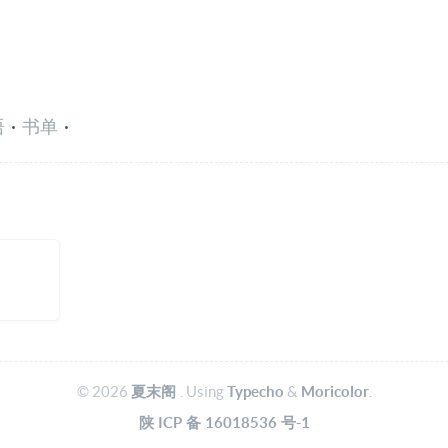
语
·
书单
·
© 2026
夏末阁
. Using
Typecho
&
Moricolor
.
陕
ICP
备
16018536
号-1