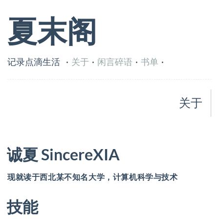
夏末阁
记录点滴生活
·
关于
·
闲言碎语
·
书单
·
关于
诚夏 SincereXIA
现就读于西北某不知名大学，计算机科学与技术
技能