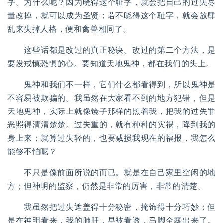
字。为什么呢？因为晓得这个耻字，就会把自己的过失尽
量改掉，就可以成为圣贤；若不晓得这个耻字，就会放肆
乱来失掉人格，便和禽兽相同了。
这些话都是改过的真正秘诀。改过的第二个方法，是
要发戒慎恐惧的心。要知道天地鬼神，都在我们的头上。
鬼神和我们不一样，它们什么都看得到，所以鬼神是
不容易被欺骗的。我虽然在大家看不到的地方犯错，但是
天地鬼神，实际上就像镜子那样的照着我，把我的过失罪
恶照得清清楚楚。过失重的，就有种种的灾祸，降到我的
身上来；就算过失轻的，也要减损我现在的福报，我怎么
能够不怕呢？
不只是像前面所说的而已。就是在自己家里空闲的地
方；但神明的监察，仍然是非常的厉害，非常的清楚。
我虽然把过失遮盖得十分秘密，掩饰得十分巧妙；但
是在神明看来，我的肺肝，早被看透，马脚全露出来了。