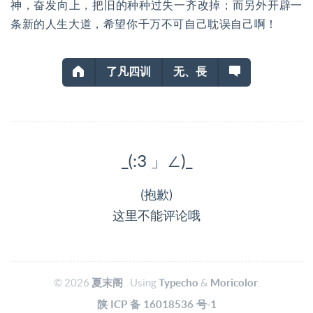
神，奋发向上，把旧的种种过失一齐改掉；而另外开辟一
条新的人生大道，希望你千万不可自己耽误自己啊！
了凡四训
无、長
_(:3 」∠)_
(抱歉)
这里不能评论哦
© 2026
夏末阁
. Using
Typecho
&
Moricolor
.
陕
ICP
备
16018536
号-1