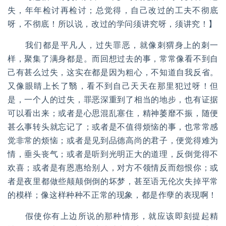
失，年年检讨再检讨；总觉得，自己改过的工夫不彻底
呀，不彻底！所以说，改过的学问须讲究呀，须讲究！】
我们都是平凡人，过失罪恶，就像刺猬身上的刺一
样，聚集了满身都是。而回想过去的事，常常像看不到自
己有甚么过失，这实在都是因为粗心，不知道自我反省。
又像眼睛上长了翳，看不到自己天天在那里犯过呀！但
是，一个人的过失，罪恶深重到了相当的地步，也有证据
可以看出来；或者是心思混乱塞住，精神萎靡不振，随便
甚么事转头就忘记了；或者是不值得烦恼的事，也常常感
觉非常的烦恼；或者是见到品德高尚的君子，便觉得难为
情，垂头丧气；或者是听到光明正大的道理，反倒觉得不
欢喜；或者是有恩惠给别人，对方不领情反而怨恨你；或
者是夜里都做些颠颠倒倒的坏梦，甚至语无伦次失掉平常
的模样；像这样种种不正常的现象，都是作孽的表现啊！
假使你有上边所说的那种情形，就应该即刻提起精