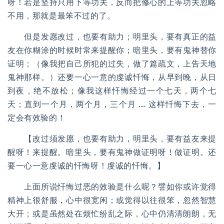
呀！若是坚持只用下等功夫，反而把修心的上等功夫忽略
不用，那就是最笨不过的了。
但是发愿改过，也要有助力；明里头，要有真正的益
友在你糊涂的时候时常来提醒你；暗里头，要有鬼神替你
证明；（像我把自己所犯的过失，做了篇疏文，上告天地
鬼神那样。）还要一心一意的虔诚忏悔，从早到晚，从日
到夜，绝不放松；像我这样忏悔经过一个七天，两个七
天；直到一个月，两个月，三个月
....
这样忏悔下去，一
定会有效验的！
【改过须发愿，也要有助力，明里头，要有益友来提
醒呀！来提醒。暗里头，要有鬼神做证明呀！做证明。还
要一心一意虔诚的忏悔呀！虔诚的忏悔。】
上面所说忏悔过恶的效验是什么呢？譬如你或许觉得
精神上很舒服，心中很宽闲；或觉得以往很笨，忽然智慧
大开；或是虽然处在烦忙纷乱之际，心中仍清清朗朗，无