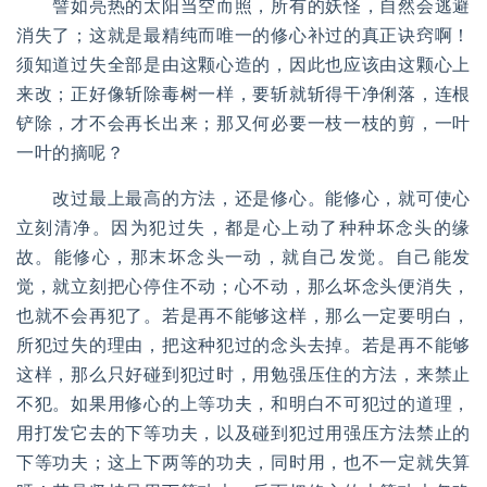
譬如亮热的太阳当空而照，所有的妖怪，自然会逃避
消失了；这就是最精纯而唯一的修心补过的真正诀窍啊！
须知道过失全部是由这颗心造的，因此也应该由这颗心上
来改；正好像斩除毒树一样，要斩就斩得干净俐落，连根
铲除，才不会再长出来；那又何必要一枝一枝的剪，一叶
一叶的摘呢？
改过最上最高的方法，还是修心。能修心，就可使心
立刻清净。因为犯过失，都是心上动了种种坏念头的缘
故。能修心，那末坏念头一动，就自己发觉。自己能发
觉，就立刻把心停住不动；心不动，那么坏念头便消失，
也就不会再犯了。若是再不能够这样，那么一定要明白，
所犯过失的理由，把这种犯过的念头去掉。若是再不能够
这样，那么只好碰到犯过时，用勉强压住的方法，来禁止
不犯。如果用修心的上等功夫，和明白不可犯过的道理，
用打发它去的下等功夫，以及碰到犯过用强压方法禁止的
下等功夫；这上下两等的功夫，同时用，也不一定就失算