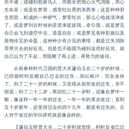
所不通；或碰到怨家仇人，而能全把恨心火气消除，而心
生欢喜；或是在梦里，感觉吐出黑的东西来；这是种种邪
念邪思，积成的一种秽气，梦里吐出，那么心地就清净多
了。或是梦到古时候的圣贤来提拔我，牵引我，或是梦见
自己会飞到虚空中去，逍遥自在；或是梦见各种彩旗以及
装饰珍宝的伞盖，这种种少有少见的事情，都是过失消除
罪孽灭去的好征兆。但是也不能因为碰到这些好征兆。就
自己以为了不起，而阻断了再上进，再努力的途径。
从前春秋时代卫国的贤大夫蘧伯玉在二十岁的时候，
已经能时时反醒自己过去的过失，加以检讨，完全改掉
了。到了二十一岁的时候，又觉得从前所改的过失，并不
彻底；到了二十二岁，再回忆二十一岁时，还像在梦中一
般，像这样一年一年的过去，一年一年的逐步改过；直到
五十岁那年，还觉得过去的四十九年，都是有过失的。古
人对于改过的学问讲究就是像这样的。
【蘧伯玉呀贤大夫，二十岁时就觉悟，时时反省己过