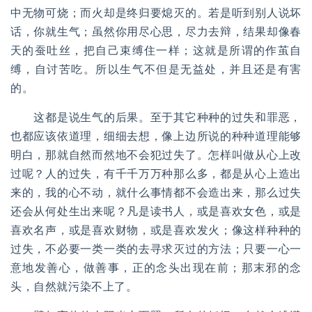
中无物可烧；而火却是终归要熄灭的。若是听到别人说坏
话，你就生气；虽然你用尽心思，尽力去辩，结果却像春
天的蚕吐丝，把自己束缚住一样；这就是所谓的作茧自
缚，自讨苦吃。所以生气不但是无益处，并且还是有害
的。
这都是说生气的后果。至于其它种种的过失和罪恶，
也都应该依道理，细细去想，像上边所说的种种道理能够
明白，那就自然而然地不会犯过失了。怎样叫做从心上改
过呢？人的过失，有千千万万种那么多，都是从心上造出
来的，我的心不动，就什么事情都不会造出来，那么过失
还会从何处生出来呢？凡是读书人，或是喜欢女色，或是
喜欢名声，或是喜欢财物，或是喜欢发火；像这样种种的
过失，不必要一类一类的去寻求灭过的方法；只要一心一
意地发善心，做善事，正的念头出现在前；那末邪的念
头，自然就污染不上了。