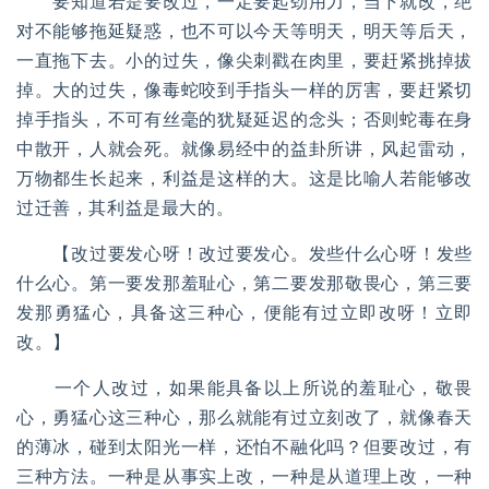
要知道若是要改过，一定要起劲用力，当下就改，绝
对不能够拖延疑惑，也不可以今天等明天，明天等后天，
一直拖下去。小的过失，像尖刺戳在肉里，要赶紧挑掉拔
掉。大的过失，像毒蛇咬到手指头一样的厉害，要赶紧切
掉手指头，不可有丝毫的犹疑延迟的念头；否则蛇毒在身
中散开，人就会死。就像易经中的益卦所讲，风起雷动，
万物都生长起来，利益是这样的大。这是比喻人若能够改
过迁善，其利益是最大的。
【改过要发心呀！改过要发心。发些什么心呀！发些
什么心。第一要发那羞耻心，第二要发那敬畏心，第三要
发那勇猛心，具备这三种心，便能有过立即改呀！立即
改。】
一个人改过，如果能具备以上所说的羞耻心，敬畏
心，勇猛心这三种心，那么就能有过立刻改了，就像春天
的薄冰，碰到太阳光一样，还怕不融化吗？但要改过，有
三种方法。一种是从事实上改，一种是从道理上改，一种