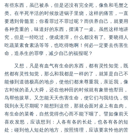
有些东西，虽已被杀，但是还没有完全死，像鱼和毛蟹之
类。在半死半活的时候放进锅子里烧，这样的痛苦，一直
要透到骨髓里；你看罪过不罪过呢？而供养自己，就要用
各种贵重的，味道好的东西，摆满了一桌。虽然这样地讲
究，但是一经吃过，便成渣滓，什么都没有了。要晓得人
吃蔬菜素食素汤等等，也吃得饱啊！何必一定要去伤害生
命，造杀生的罪孽，减少自己的福报呢？
又想，凡是有血气有生命的东西，都有灵性知觉，既
然都有灵性知觉，那么和我都是一样的了，就算是自己不
能修到道德极高的地步，使他们都来尊重我，亲近我，像
古时候的圣人大舜，还在他种田的时候就有象替他犁田，
鸟帮他拔草。又怎能天天伤害生命，使它们与我结仇，恨
我到永无尽期呢？能想到这些，那就会面对桌上有血肉，
有生命的菜肴，自然觉得伤心而不能下咽了。譬如像前天
喜欢发怒，应该想到：人各有各的长处，也各有各的短
处；碰到他人短处的地方，按照情理，应该要哀怜他的苦