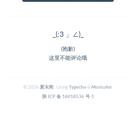
_(:3 」∠)_
(抱歉)
这里不能评论哦
© 2026
夏末阁
. Using
Typecho
&
Moricolor
.
陕
ICP
备
16018536
号-1