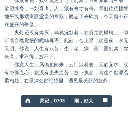
佛箴里说：众生沉迷于红尘幻象，只知索取与占有，
欲望缠身，一如盲者。人，须有舍才有得。我们往往憧憬
地平线那端富丽堂皇的宫殿，而忘了去欣赏，今天窗外正
在盛开的蔷薇。
夜灯还没有熄灭，乌鸦沉默着，在听觉的树梢上，倾
听着自然觉悟的呢喃耳语。此刻，合上眼，便是夜，永无
天明。佛说：人生有八苦：生，老，病，死，爱别离，怨
长久，求不得，放不下。
佛意人生，风倏忽间来，云恬淡着去，无欲无求，没
有患得之心，就没有患失之苦，放下执念，与这个世界温
柔相处，在最深处的绝望里，遇见最美丽的意外。
周记，0703
雨，好大