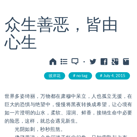
众生善恶，皆由
心生
·
彼岸花
no tag
July 4, 2015
世界多姿绮丽，万物都在肃穆中呆立，人也孤立无援，在
巨大的恐惧与绝望中，慢慢将黑夜转换成希望，让心境有
如一片澄明的山水，柔软、湿润、鲜香，接纳生命中必要
的险恶，这样，就总会遇见新生。
光阴如刺，秒秒煎熬。