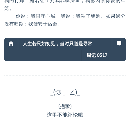
我的行踪，如若红尘判我罪孽深重，我愿囚禁你爱的牢
笼。
你说；我固守心城，我说；我丢了钥匙。如果缘分
没有归期；我便安于宿命。
人生若只如初见，当时只道是寻常
周记
0517
_(:3 」∠)_
(抱歉)
这里不能评论哦