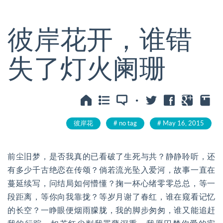
彼岸花开，谁错
失了灯火阑珊
·
彼岸花
no tag
May 16, 2015
前尘旧梦，是否我真的已看破了生死与共？静静聆听，还
有多少千古绝恋在传颂？倘若流光坠入爱河，故事一直在
蔓延续写，问结局如何懵懂？掬一杯心绪零零总总，等一
段距离，等你向我靠拢？等岁月谢了春红，谁在窥看记忆
的长空？一睁眼便烟雨朦胧，我的脚步匆匆，谁又能追赶