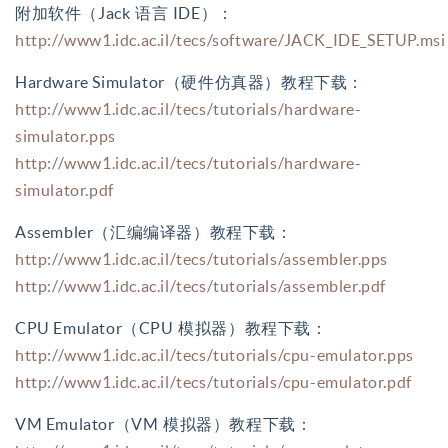
附加软件（Jack
语言
IDE）：
http://www1.idc.ac.il/tecs/software/JACK_IDE_SETUP.msi
Hardware Simulator（硬件仿真器）教程下载：
http://www1.idc.ac.il/tecs/tutorials/hardware-
simulator.pps
http://www1.idc.ac.il/tecs/tutorials/hardware-
simulator.pdf
Assembler（汇编编译器）教程下载：
http://www1.idc.ac.il/tecs/tutorials/assembler.pps
http://www1.idc.ac.il/tecs/tutorials/assembler.pdf
CPU Emulator（CPU
模拟器）教程下载：
http://www1.idc.ac.il/tecs/tutorials/cpu-emulator.pps
http://www1.idc.ac.il/tecs/tutorials/cpu-emulator.pdf
VM Emulator（VM
模拟器）教程下载：