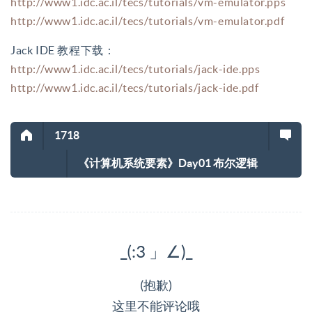
http://www1.idc.ac.il/tecs/tutorials/vm-emulator.pps
http://www1.idc.ac.il/tecs/tutorials/vm-emulator.pdf
Jack IDE 教程下载：
http://www1.idc.ac.il/tecs/tutorials/jack-ide.pps
http://www1.idc.ac.il/tecs/tutorials/jack-ide.pdf
1718
《计算机系统要素》Day01 布尔逻辑
_(:3 」∠)_
(抱歉)
这里不能评论哦